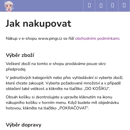
K
Přejít
Hledat
Nákup
M
Přihlášení
na
o
obsah
Zpět
Zpět
košík
š
Jak nakupovat
í
C
k
o
Nákup v e-shopu www.pingi.cz se řídí
obc
hodními
podmínkami
.
p
o
Výběr zboží
t
Veškeré zboží na tomto e-shopu prodáváme pouze skrz
ř
předprodej.
e
V jednotlivých kategoriích nebo přes vyhledávání si vyberte zboží,
b
které chcete zakoupit. Vyberte požadované množství a v případě
oblečení také velikost a klikněte na tlačítko „DO KOŠÍKU“.
u
Obsah košíku si zkontrolujete a upravíte kliknutím na ikonu
j
nákupního košíku v horním menu. Když budete mít objednávku
e
hotovou, klikněte na tlačítko „POKRAČOVAT“.
t
e
Výběr dopravy
n