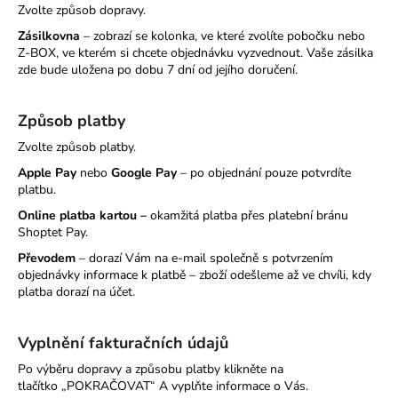
Zvolte způsob dopravy.
a
Zásilkovna
– zobrazí se kolonka, ve které zvolíte pobočku nebo
j
Z-BOX, ve kterém si chcete objednávku vyzvednout. Vaše zásilka
í
zde bude uložena po dobu 7 dní od jejího doručení.
t
?
Způsob platby
Zvolte způsob platby.
Apple Pay
nebo
Google Pay
– po objednání pouze potvrdíte
platbu.
HLEDAT
Online platba kartou –
okamžitá platba přes platební bránu
Shoptet Pay.
Převodem
–
dorazí Vám na e-mail společně s potvrzením
objednávky informace k platbě – zboží odešleme až ve chvíli, kdy
platba dorazí na účet.
Vyplnění fakturačních údajů
Po výběru dopravy a způsobu platby klikněte na
tlačítko „POKRAČOVAT“ A vyplňte informace o Vás.